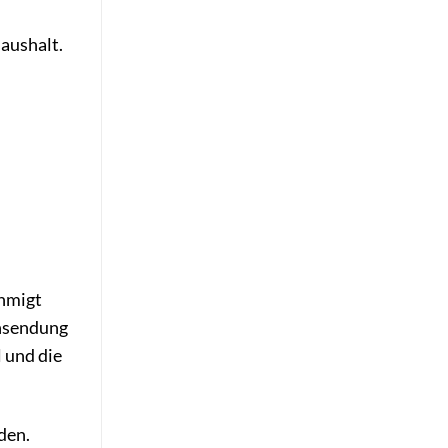
aushalt.
ehmigt
ensendung
 und die
den.