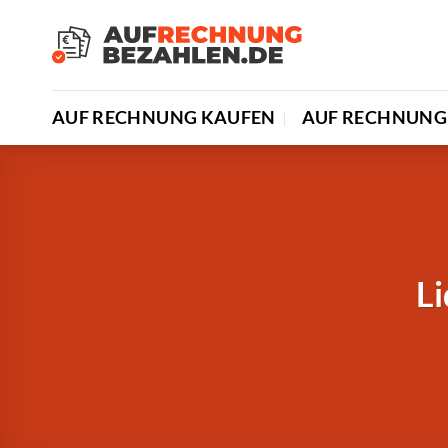
Zum
Inhalt
springen
AUF RECHNUNG KAUFEN
AUF RECHNUNG 
Li