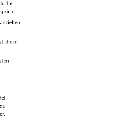
du die
spricht.
nanziellen
, die in
sten
del
 du
er.