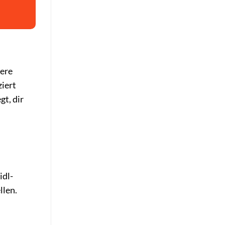
sere
iert
gt, dir
idl-
llen.