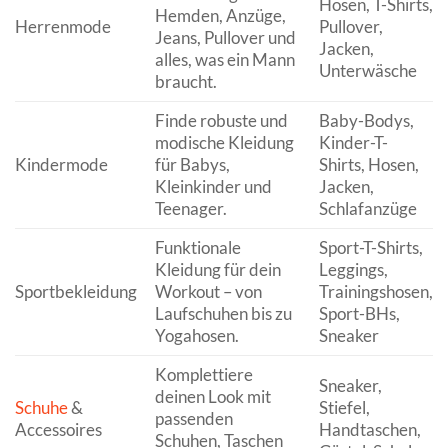
Hosen, T-Shirts,
Hemden, Anzüge,
Herrenmode
Pullover,
Jeans, Pullover und
Jacken,
alles, was ein Mann
Unterwäsche
braucht.
Finde robuste und
Baby-Bodys,
modische Kleidung
Kinder-T-
Kindermode
für Babys,
Shirts, Hosen,
Kleinkinder und
Jacken,
Teenager.
Schlafanzüge
Funktionale
Sport-T-Shirts,
Kleidung für dein
Leggings,
Sportbekleidung
Workout – von
Trainingshosen,
Laufschuhen bis zu
Sport-BHs,
Yogahosen.
Sneaker
Komplettiere
Sneaker,
deinen Look mit
Schuhe
&
Stiefel,
passenden
Accessoires
Handtaschen,
Schuhen, Taschen