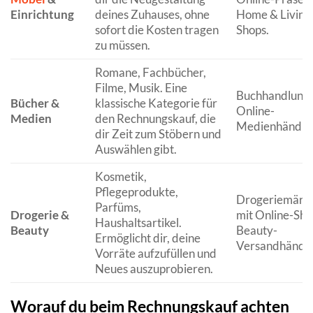
Einrichtung
deines Zuhauses, ohne
Home & Living
sofort die Kosten tragen
Shops.
zu müssen.
Romane, Fachbücher,
Filme, Musik. Eine
Buchhandlunge
Bücher &
klassische Kategorie für
Online-
Medien
den Rechnungskauf, die
Medienhändler
dir Zeit zum Stöbern und
Auswählen gibt.
Kosmetik,
Pflegeprodukte,
Drogeriemärk
Parfüms,
Drogerie &
mit Online-Sho
Haushaltsartikel.
Beauty
Beauty-
Ermöglicht dir, deine
Versandhändle
Vorräte aufzufüllen und
Neues auszuprobieren.
Worauf du beim Rechnungskauf achten