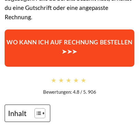
du eine Gutschrift oder eine angepasste
Rechnung.
WO KANN ICH AUF RECHNUNG BESTELLEN
➤➤➤
★★★★★
★★★★★
Bewertungen: 4.8 / 5. 906
Inhalt