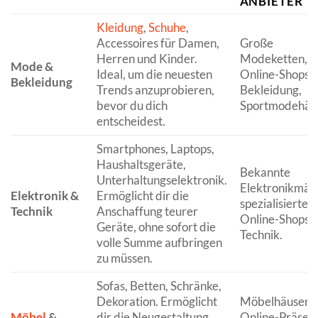
ANBIETER
Kleidung
,
Schuhe
,
Accessoires für Damen,
Große
Herren und Kinder.
Modeketten,
Mode &
Ideal, um die neuesten
Online-Shops f
Bekleidung
Trends anzuprobieren,
Bekleidung,
bevor du dich
Sportmodehänd
entscheidest.
Smartphones, Laptops,
Haushaltsgeräte,
Bekannte
Unterhaltungselektronik.
Elektronikmärk
Elektronik &
Ermöglicht dir die
spezialisierte
Technik
Anschaffung teurer
Online-Shops f
Geräte, ohne sofort die
Technik.
volle Summe aufbringen
zu müssen.
Sofas, Betten, Schränke,
Dekoration. Ermöglicht
Möbelhäuser m
Möbel
&
dir die Neugestaltung
Online-Präsenz