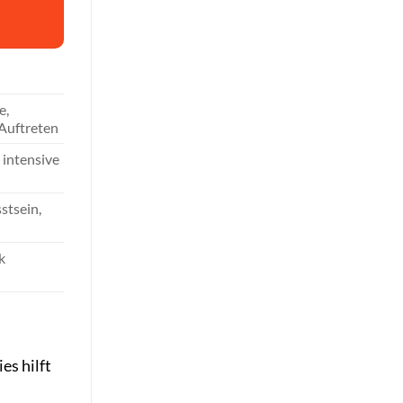
e,
s Auftreten
 intensive
stsein,
k
es hilft