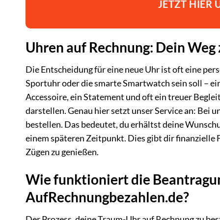
JETZT HIER
Uhren auf Rechnung: Dein Weg
Die Entscheidung für eine neue Uhr ist oft eine per
Sportuhr oder die smarte Smartwatch sein soll – ein
Accessoire, ein Statement und oft ein treuer Begl
darstellen. Genau hier setzt unser Service an: Bei
bestellen. Das bedeutet, du erhältst deine Wunschu
einem späteren Zeitpunkt. Dies gibt dir finanzielle F
Zügen zu genießen.
Wie funktioniert die Beantrag
AufRechnungbezahlen.de?
Der Prozess, deine Traum-Uhr auf Rechnung zu beste