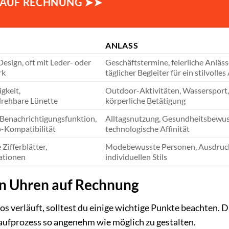
 AUF RECHNUNG ➤➤
ANLASS
esign, oft mit Leder- oder
Geschäftstermine, feierliche Anläss
rk
täglicher Begleiter für ein stilvolle
gkeit,
Outdoor-Aktivitäten, Wassersport,
drehbare Lünette
körperliche Betätigung
, Benachrichtigungsfunktion,
Alltagsnutzung, Gesundheitsbewus
-Kompatibilität
technologische Affinität
Zifferblätter,
Modebewusste Personen, Ausdruc
ationen
individuellen Stils
n Uhren auf Rechnung
 verläuft, solltest du einige wichtige Punkte beachten. Di
aufprozess so angenehm wie möglich zu gestalten.