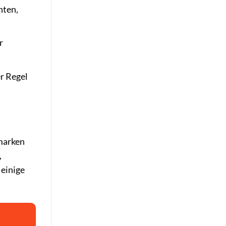
hten,
r
r Regel
smarken
,
 einige