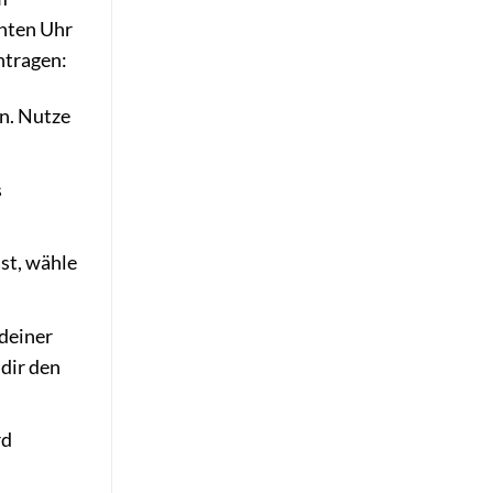
chten Uhr
ntragen:
n. Nutze
s
st, wähle
 deiner
dir den
rd