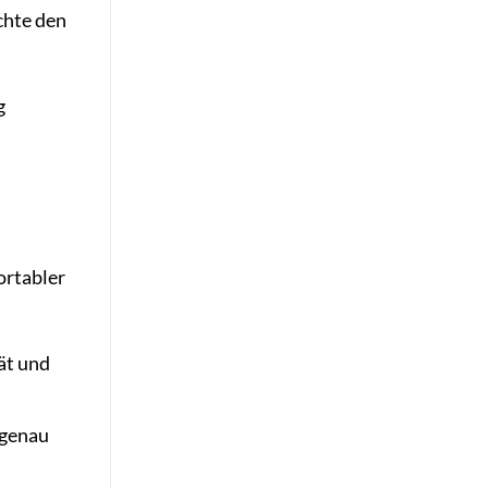
chte den
g
ortabler
ät und
 genau