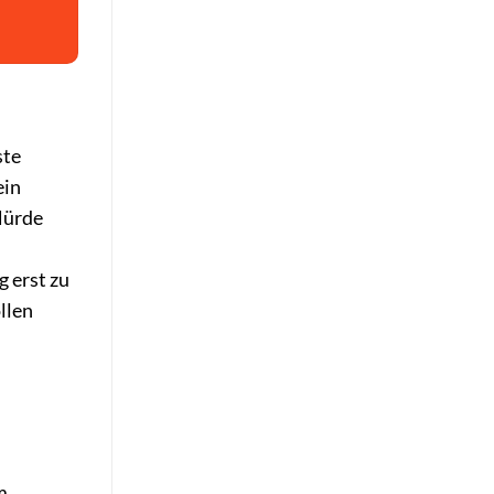
ste
ein
Hürde
g erst zu
ollen
m