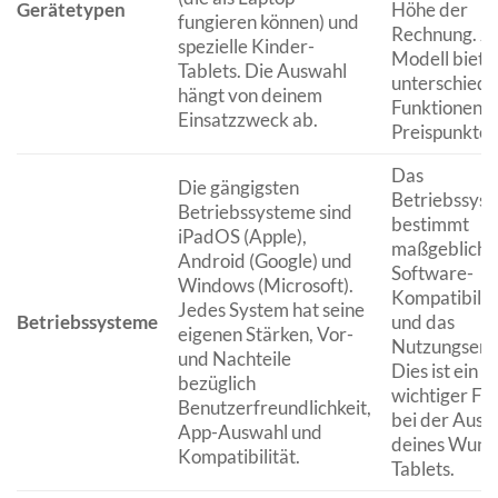
Gerätetypen
Höhe der
fungieren können) und
Rechnung. J
spezielle Kinder-
Modell biete
Tablets. Die Auswahl
unterschiedl
hängt von deinem
Funktionen 
Einsatzzweck ab.
Preispunkte.
Das
Die gängigsten
Betriebssys
Betriebssysteme sind
bestimmt
iPadOS (Apple),
maßgeblich d
Android (Google) und
Software-
Windows (Microsoft).
Kompatibilit
Jedes System hat seine
Betriebssysteme
und das
eigenen Stärken, Vor-
Nutzungserle
und Nachteile
Dies ist ein
bezüglich
wichtiger Fa
Benutzerfreundlichkeit,
bei der Ausw
App-Auswahl und
deines Wuns
Kompatibilität.
Tablets.