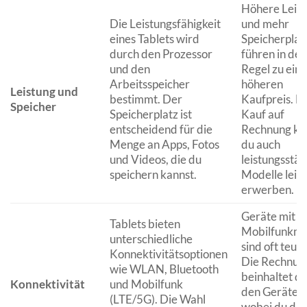
Höhere Leis
Die Leistungsfähigkeit
und mehr
eines Tablets wird
Speicherplat
durch den Prozessor
führen in der
und den
Regel zu ein
Arbeitsspeicher
höheren
Leistung und
bestimmt. Der
Kaufpreis. Be
Speicher
Speicherplatz ist
Kauf auf
entscheidend für die
Rechnung ka
Menge an Apps, Fotos
du auch
und Videos, die du
leistungsstär
speichern kannst.
Modelle leic
erwerben.
Geräte mit
Tablets bieten
Mobilfunkmo
unterschiedliche
sind oft teure
Konnektivitätsoptionen
Die Rechnun
wie WLAN, Bluetooth
beinhaltet d
Konnektivität
und Mobilfunk
den Gerätepr
(LTE/5G). Die Wahl
wobei du die