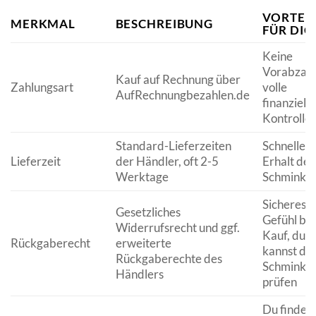
VORTEI
MERKMAL
BESCHREIBUNG
FÜR DIC
Keine
Vorabzahl
Kauf auf Rechnung über
Zahlungsart
volle
AufRechnungbezahlen.de
finanzielle
Kontrolle
Standard-Lieferzeiten
Schneller
Lieferzeit
der Händler, oft 2-5
Erhalt dei
Werktage
Schminkti
Sicheres
Gesetzliches
Gefühl be
Widerrufsrecht und ggf.
Kauf, du
Rückgaberecht
erweiterte
kannst de
Rückgaberechte des
Schminkti
Händlers
prüfen
Du findes