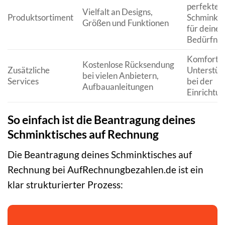
perfekten
Vielfalt an Designs,
Produktsortiment
Schminkti
Größen und Funktionen
für deine
Bedürfnis
Komfort 
Kostenlose Rücksendung
Zusätzliche
Unterstüt
bei vielen Anbietern,
Services
bei der
Aufbauanleitungen
Einrichtun
So einfach ist die Beantragung deines
Schminktisches auf Rechnung
Die Beantragung deines Schminktisches auf
Rechnung bei AufRechnungbezahlen.de ist ein
klar strukturierter Prozess: