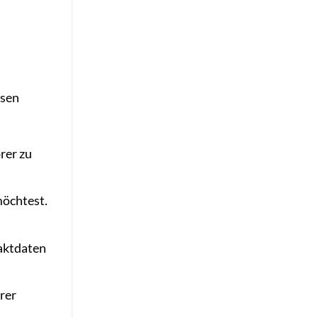
esen
rer zu
möchtest.
taktdaten
rer