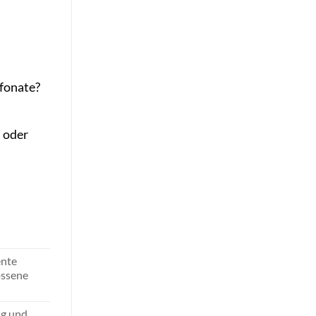
efonate?
 oder
ente
ossene
ng und