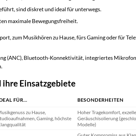
ührt, sind diskret und ideal für unterwegs.
eten maximale Bewegungsfreiheit.
port, zum Musikhören zu Hause, fürs Gaming oder für Tel
g (ANC), Bluetooth-Konnektivität, integriertes Mikrofon
.
 ihre Einsatzgebiete
IDEAL FÜR…
BESONDERHEITEN
usikgenuss zu Hause,
Hoher Tragekomfort, exzell
tudioaufnahmen, Gaming, höchste
Geräuschisolierung (geschl
langqualität
Modelle)
Guter Kompromiss aus Kla