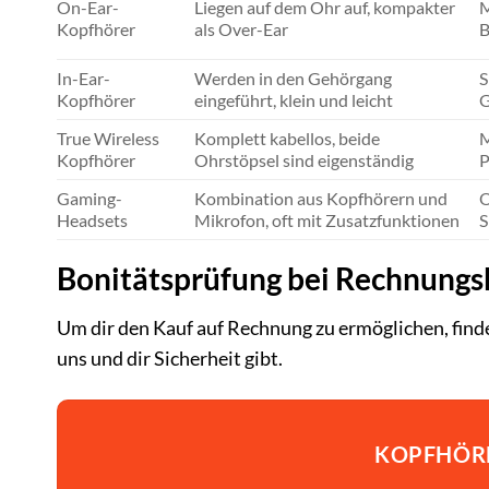
On-Ear-
Liegen auf dem Ohr auf, kompakter
M
Kopfhörer
als Over-Ear
B
In-Ear-
Werden in den Gehörgang
S
Kopfhörer
eingeführt, klein und leicht
G
True Wireless
Komplett kabellos, beide
M
Kopfhörer
Ohrstöpsel sind eigenständig
P
Gaming-
Kombination aus Kopfhörern und
O
Headsets
Mikrofon, oft mit Zusatzfunktionen
S
Bonitätsprüfung bei Rechnungs
Um dir den Kauf auf Rechnung zu ermöglichen, finde
uns und dir Sicherheit gibt.
KOPFHÖR