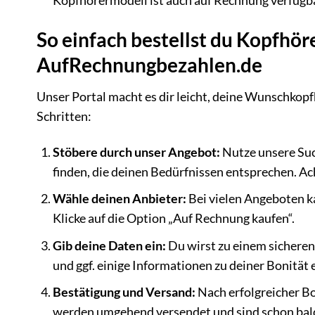
Kopfhörermodell ist auch auf Rechnung verfügba
So einfach bestellst du Kopfhö
AufRechnungbezahlen.de
Unser Portal macht es dir leicht, deine Wunschkopf
Schritten:
Stöbere durch unser Angebot:
Nutze unsere Suc
finden, die deinen Bedürfnissen entsprechen. A
Wähle deinen Anbieter:
Bei vielen Angeboten k
Klicke auf die Option „Auf Rechnung kaufen“.
Gib deine Daten ein:
Du wirst zu einem sichere
und ggf. einige Informationen zu deiner Bonität e
Bestätigung und Versand:
Nach erfolgreicher Bo
werden umgehend versendet und sind schon bald 