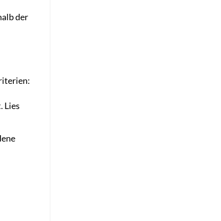
halb der
iterien:
. Lies
dene