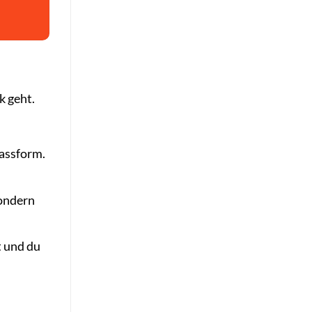
k geht.
Passform.
sondern
t und du