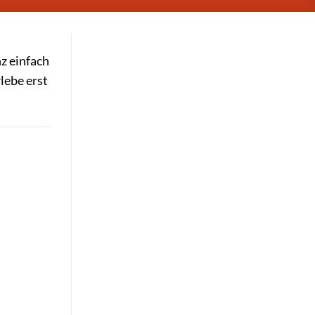
z einfach
lebe erst