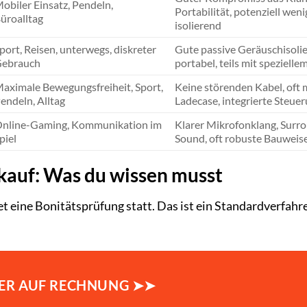
obiler Einsatz, Pendeln,
Portabilität, potenziell weni
üroalltag
isolierend
port, Reisen, unterwegs, diskreter
Gute passive Geräuschisolie
ebrauch
portabel, teils mit spezielle
aximale Bewegungsfreiheit, Sport,
Keine störenden Kabel, oft 
endeln, Alltag
Ladecase, integrierte Steue
nline-Gaming, Kommunikation im
Klarer Mikrofonklang, Surr
piel
Sound, oft robuste Bauweis
kauf: Was du wissen musst
t eine Bonitätsprüfung statt. Das ist ein Standardverfahr
ER AUF RECHNUNG ➤➤