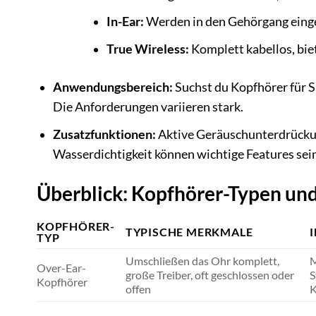
In-Ear:
Werden in den Gehörgang eingef
True Wireless:
Komplett kabellos, bi
Anwendungsbereich:
Suchst du Kopfhörer für S
Die Anforderungen variieren stark.
Zusatzfunktionen:
Aktive Geräuschunterdrückun
Wasserdichtigkeit können wichtige Features sein
Überblick: Kopfhörer-Typen und
KOPFHÖRER-
TYPISCHE MERKMALE
TYP
Umschließen das Ohr komplett,
M
Over-Ear-
große Treiber, oft geschlossen oder
S
Kopfhörer
offen
K