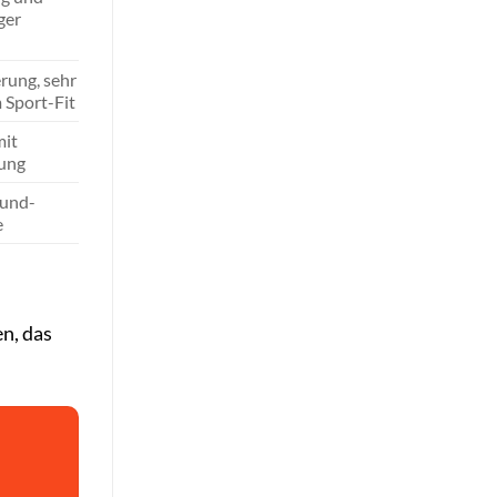
ger
rung, sehr
m Sport-Fit
mit
rung
ound-
e
en, das