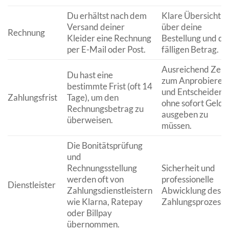
Du erhältst nach dem
Klare Übersicht
Versand deiner
über deine
Rechnung
Kleider eine Rechnung
Bestellung und de
per E-Mail oder Post.
fälligen Betrag.
Ausreichend Zeit
Du hast eine
zum Anprobieren
bestimmte Frist (oft 14
und Entscheiden,
Zahlungsfrist
Tage), um den
ohne sofort Geld
Rechnungsbetrag zu
ausgeben zu
überweisen.
müssen.
Die Bonitätsprüfung
und
Rechnungsstellung
Sicherheit und
werden oft von
professionelle
Dienstleister
Zahlungsdienstleistern
Abwicklung des
wie Klarna, Ratepay
Zahlungsprozesse
oder Billpay
übernommen.