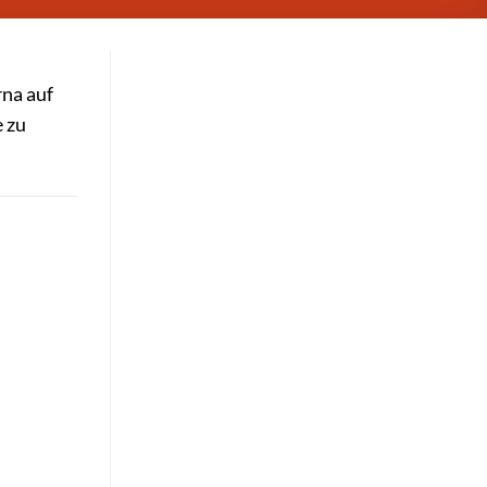
rna auf
e zu