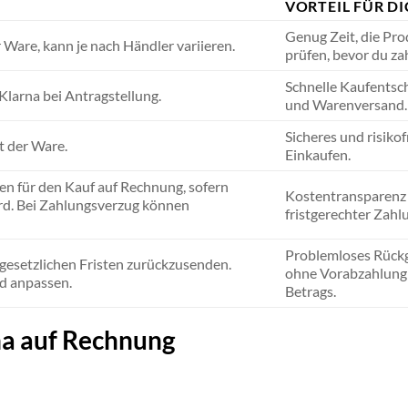
VORTEIL FÜR D
Genug Zeit, die Pro
 Ware, kann je nach Händler variieren.
prüfen, bevor du zah
Schnelle Kaufentsc
Klarna bei Antragstellung.
und Warenversand.
Sicheres und risikof
t der Ware.
Einkaufen.
en für den Kauf auf Rechnung, sofern
Kostentransparenz 
ird. Bei Zahlungsverzug können
fristgerechter Zahl
Problemloses Rück
 gesetzlichen Fristen zurückzusenden.
ohne Vorabzahlung
d anpassen.
Betrags.
rna auf Rechnung