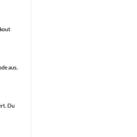
ckout
ode aus.
ert. Du