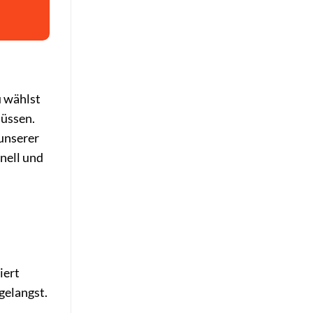
u wählst
müssen.
 unserer
nell und
iert
gelangst.