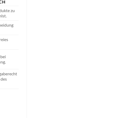
ICH
dukte zu
lst.
heidung
reies
bei
ung.
gaberecht
 des