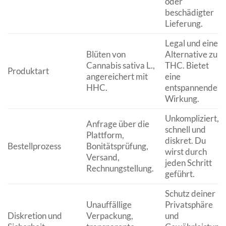
oder
beschädigter
Lieferung.
Legal und eine
Blüten von
Alternative zu
Cannabis sativa L.,
THC. Bietet
Produktart
angereichert mit
eine
HHC.
entspannende
Wirkung.
Unkompliziert,
Anfrage über die
schnell und
Plattform,
diskret. Du
Bestellprozess
Bonitätsprüfung,
wirst durch
Versand,
jeden Schritt
Rechnungstellung.
geführt.
Schutz deiner
Unauffällige
Privatsphäre
Diskretion und
Verpackung,
und