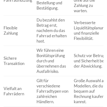
Fahrradnutzung
ohne auf die
Bestellung und
Zahlung zu
Bestätigung.
warten.
Du bezahlst den
Verbesserte
Betrag erst,
Flexible
Liquiditätsplanung
nachdem du das
Zahlung
und finanzielle
Fahrrad erhalten
Flexibilität.
hast.
Wir führen eine
Bonitätsprüfung
Schutz vor Betrug
Sichere
durch und
und Sicherheit bei
Transaktion
übernehmen das
der Abwicklung.
Ausfallrisiko.
Gilt für
Große Auswahl an
verschiedene
Modellen, die du
Vielfalt an
Fahrradtypen von
bequem auf
Fahrrädern
zahlreichen
Rechnung kaufen
Händlern.
kannst.