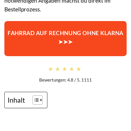
notwendigen Angaben machst du direkt im
Bestellprozess.
FAHRRAD AUF RECHNUNG OHNE KLARNA
➤➤➤
★★★★★
★★★★★
Bewertungen: 4.8 / 5. 1111
Inhalt