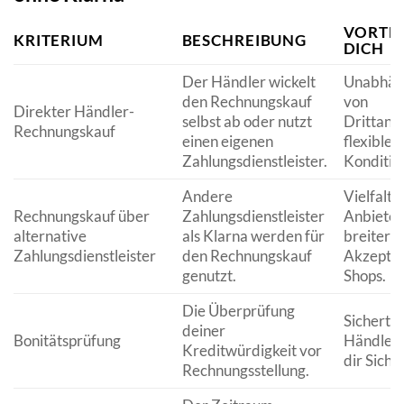
VORTEI
KRITERIUM
BESCHREIBUNG
DICH
Der Händler wickelt
Unabhäng
den Rechnungskauf
von
Direkter Händler-
selbst ab oder nutzt
Drittanbi
Rechnungskauf
einen eigenen
flexibler
Zahlungsdienstleister.
Konditio
Andere
Vielfalt 
Rechnungskauf über
Zahlungsdienstleister
Anbieter
alternative
als Klarna werden für
breitere
Zahlungsdienstleister
den Rechnungskauf
Akzeptan
genutzt.
Shops.
Die Überprüfung
Sichert 
deiner
Bonitätsprüfung
Händler a
Kreditwürdigkeit vor
dir Siche
Rechnungsstellung.