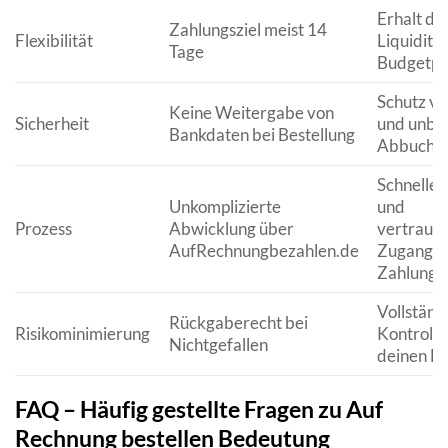
Erhalt de
Zahlungsziel meist 14
Flexibilität
Liquiditä
Tage
Budgetpl
Schutz vo
Keine Weitergabe von
Sicherheit
und unbe
Bankdaten bei Bestellung
Abbuchu
Schneller
Unkomplizierte
und
Prozess
Abwicklung über
vertraue
AufRechnungbezahlen.de
Zugang z
Zahlungs
Vollständ
Rückgaberecht bei
Risikominimierung
Kontrolle
Nichtgefallen
deinen Ei
FAQ – Häufig gestellte Fragen zu Auf
Rechnung bestellen Bedeutung