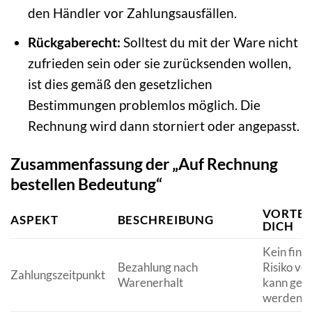
den Händler vor Zahlungsausfällen.
Rückgaberecht:
Solltest du mit der Ware nicht
zufrieden sein oder sie zurücksenden wollen,
ist dies gemäß den gesetzlichen
Bestimmungen problemlos möglich. Die
Rechnung wird dann storniert oder angepasst.
Zusammenfassung der „Auf Rechnung
bestellen Bedeutung“
VORTEI
ASPEKT
BESCHREIBUNG
DICH
Kein finan
Bezahlung nach
Risiko vo
Zahlungszeitpunkt
Warenerhalt
kann gepr
werden